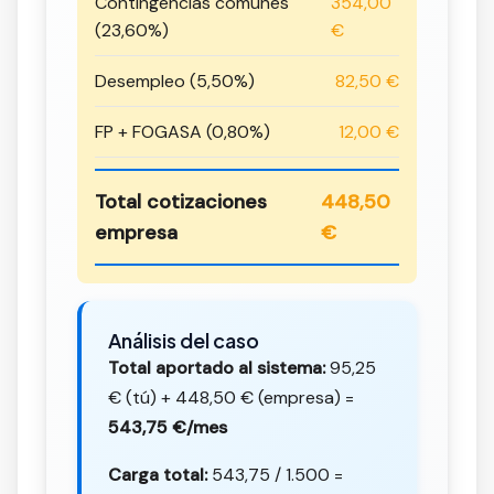
Contingencias comunes
354,00
(23,60%)
€
Desempleo (5,50%)
82,50 €
FP + FOGASA (0,80%)
12,00 €
Total cotizaciones
448,50
empresa
€
Análisis del caso
Total aportado al sistema:
95,25
€ (tú) + 448,50 € (empresa) =
543,75 €/mes
Carga total:
543,75 / 1.500 =