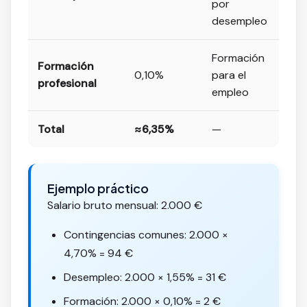
por
desempleo
Formación
Formación
0,10%
para el
profesional
empleo
Total
≈6,35%
—
Ejemplo práctico
Salario bruto mensual: 2.000 €
Contingencias comunes: 2.000 ×
4,70% = 94 €
Desempleo: 2.000 × 1,55% = 31 €
Formación: 2.000 × 0,10% = 2 €