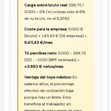
Carga sobre bruto real:
299,75 /
5.000 = 6% (tú cotizas solo el 6%
de tu bruto, no el 6,35%)
Coste para la empresa:
5.000 €
(bruto) + 1.411,43 € (SS empresa) =
6.411,43 €/mes
Tú percibes neto:
5.000 - 299,75
(SS) - ~1.050 (IRPF estimado) =
≈3.650 € netos/mes
Ventaja del tope máximo:
En
salarios altos, el porcentaje
efectivo de cotización baja
porque hay un límite. Esto
beneficia al trabajador en
términos de neto mensual, pero