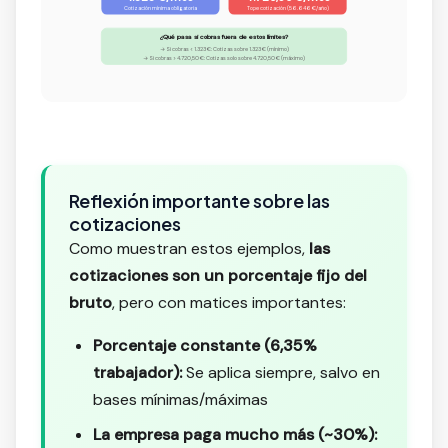
Cotización mínima obligatoria
Tope cotización (56.646 €/año)
¿Qué pasa si cobras fuera de estos límites?
→ Si cobras < 1.323 €: Cotizas sobre 1.323 € (mínimo)
→ Si cobras > 4.720,50 €: Cotizas solo sobre 4.720,50 € (máximo)
Reflexión importante sobre las
cotizaciones
Como muestran estos ejemplos,
las
cotizaciones son un porcentaje fijo del
bruto
, pero con matices importantes:
Porcentaje constante (6,35%
trabajador):
Se aplica siempre, salvo en
bases mínimas/máximas
La empresa paga mucho más (~30%):