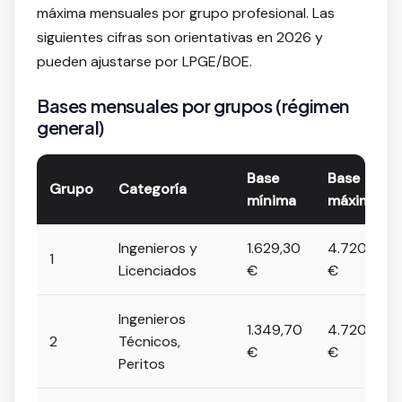
máxima mensuales por grupo profesional. Las
siguientes cifras son orientativas en 2026 y
pueden ajustarse por LPGE/BOE.
Bases mensuales por grupos (régimen
general)
Base
Base
Grupo
Categoría
mínima
máxima
Ingenieros y
1.629,30
4.720,50
1
Licenciados
€
€
Ingenieros
1.349,70
4.720,50
2
Técnicos,
€
€
Peritos