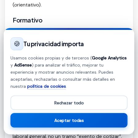
(orientativo).
Formativo
Puede contar con bonificaciones/reducciones
empresariales sujetas a normativa vigente. La
🍪
Tu privacidad importa
aportación del trabajador suele aproximarse al
6,35% global del régimen general, con
Usamos cookies propias y de terceros (
Google Analytics
particularidades.
y
AdSense
) para analizar el tráfico, mejorar tu
experiencia y mostrar anuncios relevantes. Puedes
aceptarlas, rechazarlas o consultar más detalles en
Casos especiales
nuestra
política de cookies
.
Horas extraordinarias
Rechazar todo
Las horas extra cotizan (con tipos específicos,
especialmente para contingencias profesionales).
Aceptar todas
El límite de 80 horas anuales es una restricción
laboral general, no un tramo “exento de cotizar”.