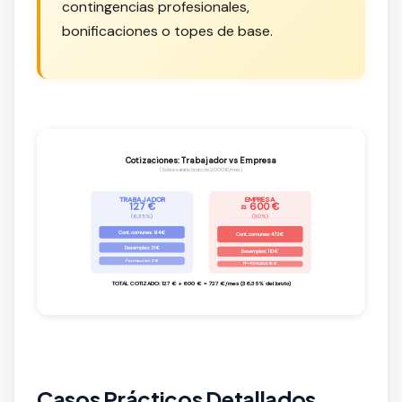
contingencias profesionales,
bonificaciones o topes de base.
Cotizaciones: Trabajador vs Empresa
(Sobre salario bruto de 2.000 €/mes)
TRABAJADOR
EMPRESA
127 €
≈ 600 €
(6,35%)
(30%)
Cont. comunes: 94 €
Cont. comunes: 472 €
Desempleo: 31 €
Desempleo: 110 €
Formación: 2 €
FP+FOGASA: 16 €
TOTAL COTIZADO: 127 € + 600 € = 727 €/mes (36,35% del bruto)
Casos Prácticos Detallados